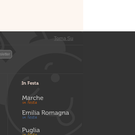
Torna Su
letter
In Festa