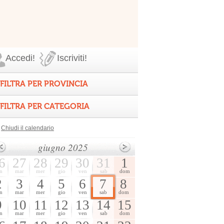
Accedi!
Iscriviti!
FILTRA PER PROVINCIA
FILTRA PER CATEGORIA
Chiudi il calendario
giugno 2025
6
27
28
29
30
31
1
n
mar
mer
gio
ven
sab
dom
2
3
4
5
6
7
8
n
mar
mer
gio
ven
sab
dom
9
10
11
12
13
14
15
n
mar
mer
gio
ven
sab
dom