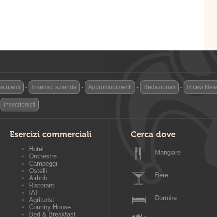
a utenti
-
Inserisci azienda
-
Approfondimenti
-
Redazionali
-
Ricevi News
-
Inserzionisti
Esercizi commerciali
Cerca dove
Hotel
Mangiare
Orchestre
Campeggi
Ostelli
Bere
Airbnb
Ristoranti
IAT
Dormire
Agriturist
Country House
Bed & Breakfast