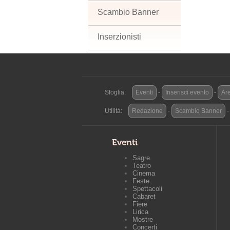
Scambio Banner
Inserzionisti
Sfoglia:
Eventi
-
Inserisci evento
-
Are
Utilità:
Redazione
-
Scambio Banner
Eventi
Sagre
Teatro
Cinema
Feste
Spettacoli
Cabaret
Fiere
Lirica
Mostre
Concerti