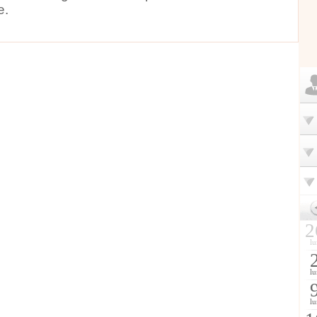
e.
2
lu
lu
lu