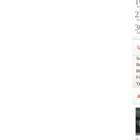
1
lu
2
lu
3
lu
U
Se
R
M
F
Y
A
di..