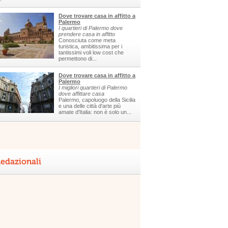
Dove trovare casa in affitto a
Palermo
I quartieri di Palermo dove
prendere casa in affitto
Conosciuta come meta
turistica, ambitissima per i
tantissimi voli low cost che
permettono di...
Dove trovare casa in affitto a
Palermo
I migliori quartieri di Palermo
dove affittare casa
Palermo, capoluogo della Sicilia
e una delle città d'arte più
amate d'Italia: non è solo un...
edazionali