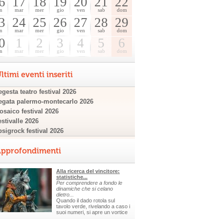
6
17
18
19
20
21
22
n
mar
mer
gio
ven
sab
dom
3
24
25
26
27
28
29
n
mar
mer
gio
ven
sab
dom
0
1
2
3
4
5
6
n
mar
mer
gio
ven
sab
dom
ltimi eventi inseriti
gesta teatro festival 2026
egata palermo-montecarlo 2026
osaico festival 2026
estivalle 2026
psigrock festival 2026
pprofondimenti
Alla ricerca del vincitore:
statistiche...
Per comprendere a fondo le
dinamiche che si celano
dietro...
Quando il dado rotola sul
tavolo verde, rivelando a caso i
suoi numeri, si apre un vortice
.