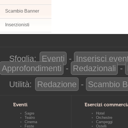
Scambio Banner
Inserzionisti
Sfoglia:
Eventi
-
Inserisci even
Approfondimenti
-
Redazionali
-
Utilità:
Redazione
-
Scambio B
Eventi
Esercizi commerci
Sagre
Hotel
Teatro
Orchestre
Cinema
Campeggi
Feste
Ostelli