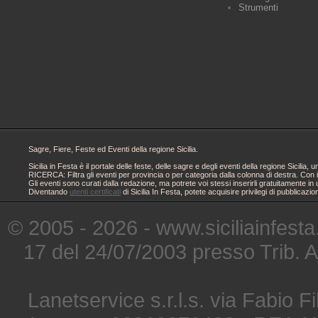
Strumenti
Sagre, Fiere, Feste ed Eventi della regione Sicilia.
Sicilia in Festa è il portale delle feste, delle sagre e degli eventi della regione Sici
RICERCA: Filtra gli eventi per provincia o per categoria dalla colonna di destra. Con i
Gli eventi sono curati dalla redazione, ma potrete voi stessi inserirli gratuitamente i
Diventando
utenti certificati
di Sicilia In Festa, potete acquisire privilegi di pubblicaz
© 2005 - 2026 - www.siciliainfesta
17 del 24/07/2003 presso Trib. 
Lanetservice s.r.l.s. via Fabio Fi