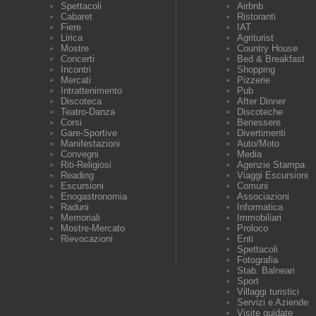
Spettacoli
Airbnb
Cabaret
Ristoranti
Fiere
IAT
Lirica
Agriturist
Mostre
Country House
Concerti
Bed & Breakfast
Incontri
Shopping
Mercati
Pizzerie
Intrattenimento
Pub
Discoteca
After Dinner
Teatro-Danza
Discoteche
Corsi
Benessere
Gare-Sportive
Divertimenti
Manifestazioni
Auto/Moto
Convegni
Media
Riti-Religiosi
Agenzie Stampa
Reading
Viaggi Escursioni
Escursioni
Comuni
Enogastronomia
Associazioni
Raduni
Informatica
Memoriali
Immobiliari
Mostre-Mercato
Proloco
Rievocazioni
Enti
Spettacoli
Fotografia
Stab. Balneari
Sport
Villaggi turistici
Servizi e Aziende
Visite guidate