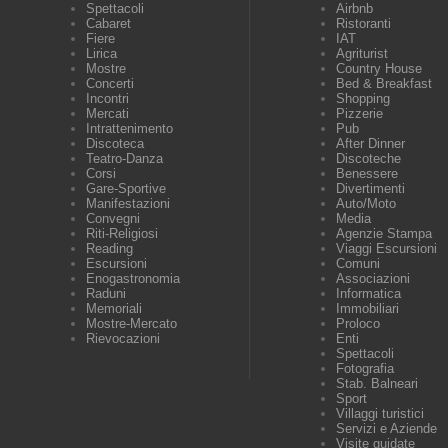
Spettacoli
Airbnb
Cabaret
Ristoranti
Fiere
IAT
Lirica
Agriturist
Mostre
Country House
Concerti
Bed & Breakfast
Incontri
Shopping
Mercati
Pizzerie
Intrattenimento
Pub
Discoteca
After Dinner
Teatro-Danza
Discoteche
Corsi
Benessere
Gare-Sportive
Divertimenti
Manifestazioni
Auto/Moto
Convegni
Media
Riti-Religiosi
Agenzie Stampa
Reading
Viaggi Escursioni
Escursioni
Comuni
Enogastronomia
Associazioni
Raduni
Informatica
Memoriali
Immobiliari
Mostre-Mercato
Proloco
Rievocazioni
Enti
Spettacoli
Fotografia
Stab. Balneari
Sport
Villaggi turistici
Servizi e Aziende
Visite guidate