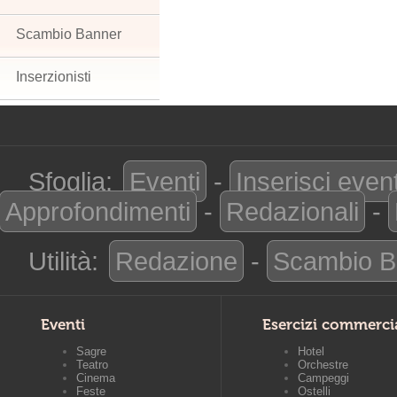
Scambio Banner
Inserzionisti
Sfoglia:
Eventi
-
Inserisci even
Approfondimenti
-
Redazionali
-
Utilità:
Redazione
-
Scambio B
Eventi
Esercizi commerci
Sagre
Hotel
Teatro
Orchestre
Cinema
Campeggi
Feste
Ostelli