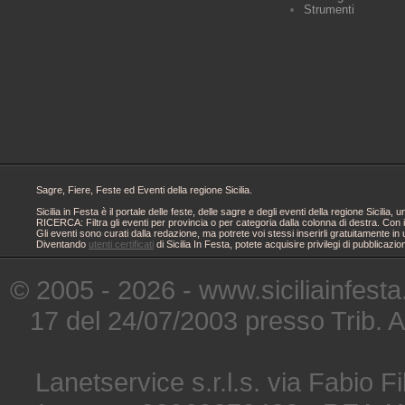
Strumenti
Sagre, Fiere, Feste ed Eventi della regione Sicilia.
Sicilia in Festa è il portale delle feste, delle sagre e degli eventi della regione Sici
RICERCA: Filtra gli eventi per provincia o per categoria dalla colonna di destra. Con i
Gli eventi sono curati dalla redazione, ma potrete voi stessi inserirli gratuitamente i
Diventando
utenti certificati
di Sicilia In Festa, potete acquisire privilegi di pubblicaz
© 2005 - 2026 - www.siciliainfesta
17 del 24/07/2003 presso Trib. 
Lanetservice s.r.l.s. via Fabio Fi