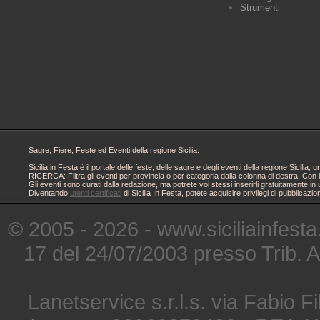
Strumenti
Sagre, Fiere, Feste ed Eventi della regione Sicilia.
Sicilia in Festa è il portale delle feste, delle sagre e degli eventi della regione Sici
RICERCA: Filtra gli eventi per provincia o per categoria dalla colonna di destra. Con i
Gli eventi sono curati dalla redazione, ma potrete voi stessi inserirli gratuitamente i
Diventando
utenti certificati
di Sicilia In Festa, potete acquisire privilegi di pubblicaz
© 2005 - 2026 - www.siciliainfesta
17 del 24/07/2003 presso Trib. 
Lanetservice s.r.l.s. via Fabio Fi