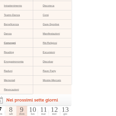
Intrattenimento
Discoteca
Teatro-Danza
Corsi
Beneficenza
Gare-Sportive
Danza
Manifestazioni
Convegni
Riti-Religiosi
Reading
Escursioni
Enogastronomia
Discobar
Raduni
Rave Party
Memoriali
Mostre-Mercato
Rievocazioni
Nei prossimi sette giorni
7
8
9
10
11
12
13
en
sab
dom
lun
mar
mer
gio