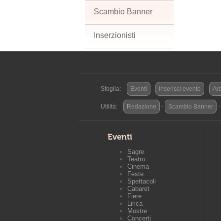
Scambio Banner
Inserzionisti
Sfoglia:
Eventi
-
Inserisci evento
-
Are
Utilità:
Redazione
-
Scambio Banner
Eventi
Sagre
Teatro
Cinema
Feste
Spettacoli
Cabaret
Fiere
Lirica
Mostre
Concerti