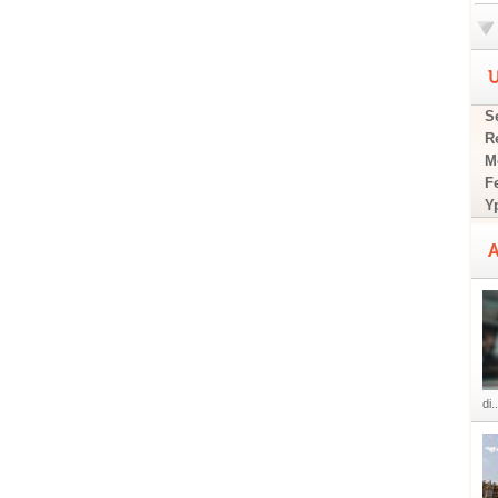
U
Se
R
M
F
Y
A
di..