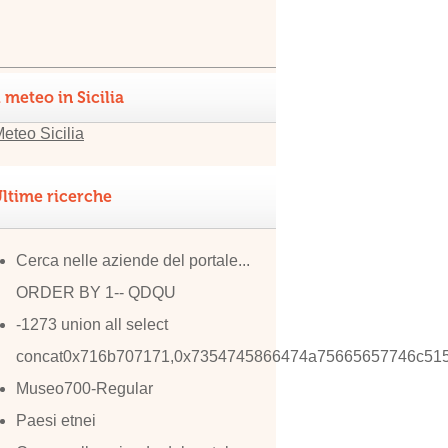
l meteo in Sicilia
ltime ricerche
Cerca nelle aziende del portale...
ORDER BY 1-- QDQU
-1273 union all select
concat0x716b707171,0x7354745866474a75665657746c51
Museo700-Regular
Paesi etnei