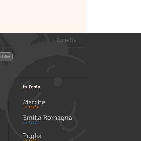
Torna Su
letter
In Festa