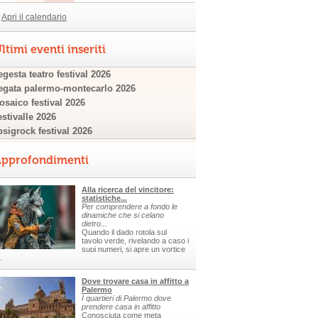
Apri il calendario
ltimi eventi inseriti
gesta teatro festival 2026
egata palermo-montecarlo 2026
osaico festival 2026
estivalle 2026
psigrock festival 2026
pprofondimenti
Alla ricerca del vincitore:
statistiche...
Per comprendere a fondo le
dinamiche che si celano
dietro...
Quando il dado rotola sul
tavolo verde, rivelando a caso i
suoi numeri, si apre un vortice
.
Dove trovare casa in affitto a
Palermo
I quartieri di Palermo dove
prendere casa in affitto
Conosciuta come meta