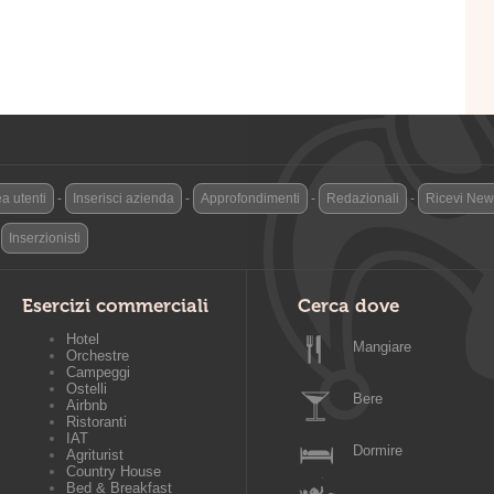
a utenti
-
Inserisci azienda
-
Approfondimenti
-
Redazionali
-
Ricevi News
-
Inserzionisti
Esercizi commerciali
Cerca dove
Hotel
Mangiare
Orchestre
Campeggi
Ostelli
Bere
Airbnb
Ristoranti
IAT
Dormire
Agriturist
Country House
Bed & Breakfast