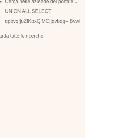
Cerca nelle aziende del portale...
UNION ALL SELECT
qpbvq||uZfKoxQIMC||qvbqq-- BvwI
rda tutte le ricerche!