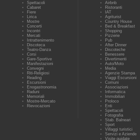
Spettacoli
Airbnb
Cabaret
Ristoranti
Fiere
IAT
Lirica
Agriturist
Mostre
Country House
Concerti
Bed & Breakfast
Incontri
Shopping
Mercati
Pizzerie
Intrattenimento
Pub
Discoteca
After Dinner
Teatro-Danza
Discoteche
Corsi
Benessere
Gare-Sportive
Divertimenti
Manifestazioni
Auto/Moto
Convegni
Media
Riti-Religiosi
Agenzie Stampa
Reading
Viaggi Escursioni
Escursioni
Comuni
Enogastronomia
Associazioni
Raduni
Informatica
Memoriali
Immobiliari
Mostre-Mercato
Proloco
Rievocazioni
Enti
Spettacoli
Fotografia
Stab. Balneari
Sport
Villaggi turistici
Servizi e Aziende
Visite guidate