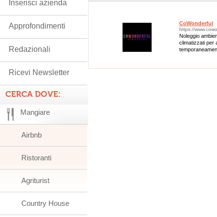
Inserisci azienda
CoWonderful
Approfondimenti
https://www.cowo
Noleggio ambient
climatizzati per
Redazionali
temporaneamente
CoWonderful, cen
Ricevi Newsletter
CERCA DOVE:
Mangiare
Airbnb
Ristoranti
Agriturist
Country House