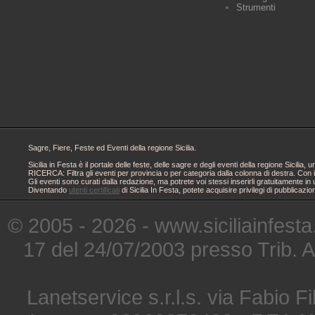
Strumenti
Sagre, Fiere, Feste ed Eventi della regione Sicilia.
Sicilia in Festa è il portale delle feste, delle sagre e degli eventi della regione Sici
RICERCA: Filtra gli eventi per provincia o per categoria dalla colonna di destra. Con i
Gli eventi sono curati dalla redazione, ma potrete voi stessi inserirli gratuitamente i
Diventando
utenti certificati
di Sicilia In Festa, potete acquisire privilegi di pubblicaz
© 2005 - 2026 - www.siciliainfesta
17 del 24/07/2003 presso Trib. 
Lanetservice s.r.l.s. via Fabio Fi