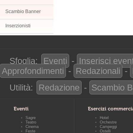
Scambio Banner
Inserzionisti
Sfoglia:
Eventi
-
Inserisci even
Approfondimenti
-
Redazionali
-
Utilità:
Redazione
-
Scambio B
Eventi
Esercizi commerci
Sagre
Hotel
Teatro
Orchestre
Cinema
Campeggi
Feste
Ostelli