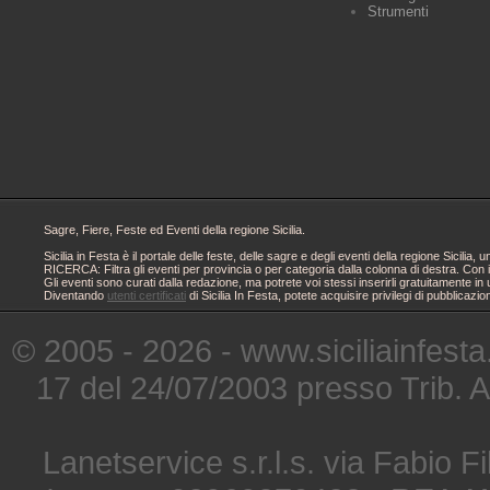
Strumenti
Sagre, Fiere, Feste ed Eventi della regione Sicilia.
Sicilia in Festa è il portale delle feste, delle sagre e degli eventi della regione Sici
RICERCA: Filtra gli eventi per provincia o per categoria dalla colonna di destra. Con i
Gli eventi sono curati dalla redazione, ma potrete voi stessi inserirli gratuitamente i
Diventando
utenti certificati
di Sicilia In Festa, potete acquisire privilegi di pubblicaz
© 2005 - 2026 - www.siciliainfesta
17 del 24/07/2003 presso Trib. 
Lanetservice s.r.l.s. via Fabio Fi