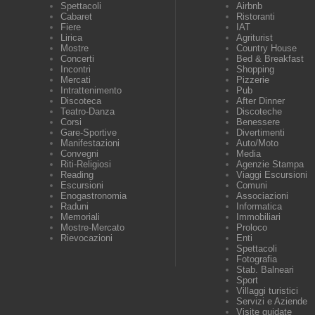
Spettacoli
Airbnb
Cabaret
Ristoranti
Fiere
IAT
Lirica
Agriturist
Mostre
Country House
Concerti
Bed & Breakfast
Incontri
Shopping
Mercati
Pizzerie
Intrattenimento
Pub
Discoteca
After Dinner
Teatro-Danza
Discoteche
Corsi
Benessere
Gare-Sportive
Divertimenti
Manifestazioni
Auto/Moto
Convegni
Media
Riti-Religiosi
Agenzie Stampa
Reading
Viaggi Escursioni
Escursioni
Comuni
Enogastronomia
Associazioni
Raduni
Informatica
Memoriali
Immobiliari
Mostre-Mercato
Proloco
Rievocazioni
Enti
Spettacoli
Fotografia
Stab. Balneari
Sport
Villaggi turistici
Servizi e Aziende
Visite guidate