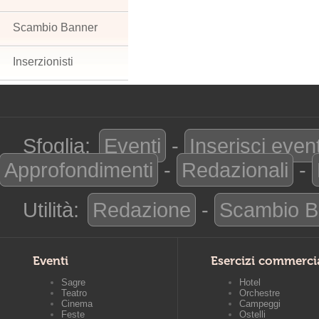
Scambio Banner
Inserzionisti
Sfoglia:
Eventi
-
Inserisci even
Approfondimenti
-
Redazionali
-
Utilità:
Redazione
-
Scambio B
Eventi
Esercizi commerci
Sagre
Hotel
Teatro
Orchestre
Cinema
Campeggi
Feste
Ostelli