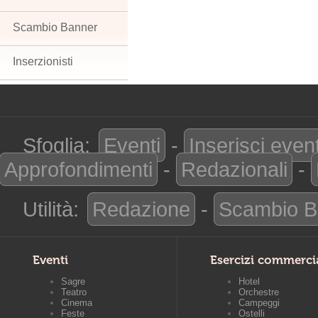
Scambio Banner
Inserzionisti
Sfoglia:
Eventi
-
Inserisci even
Approfondimenti
-
Redazionali
-
Utilità:
Redazione
-
Scambio B
Eventi
Esercizi commerci
Sagre
Hotel
Teatro
Orchestre
Cinema
Campeggi
Feste
Ostelli