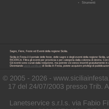
Strumenti
Sagre, Fiere, Feste ed Eventi della regione Sicilia.
Sicilia in Festa è il portale delle feste, delle sagre e degli eventi della regione Sici
RICERCA: Filtra gli eventi per provincia o per categoria dalla colonna di destra. Con i
Gli eventi sono curati dalla redazione, ma potrete voi stessi inserirli gratuitamente i
Diventando
utenti certificati
di Sicilia In Festa, potete acquisire privilegi di pubblicaz
© 2005 - 2026 - www.siciliainfesta
17 del 24/07/2003 presso Trib. 
Lanetservice s.r.l.s. via Fabio Fi