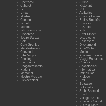
Spettacoli
Airbnb
Cabaret
Ristoranti
Fiere
IAT
Lirica
Agriturist
Mostre
Country House
Concerti
Bed & Breakfast
Incontri
Shopping
Mercati
Pizzerie
Intrattenimento
Pub
Discoteca
After Dinner
Teatro-Danza
Discoteche
Corsi
Benessere
Gare-Sportive
Divertimenti
Manifestazioni
Auto/Moto
Convegni
Media
Riti-Religiosi
Agenzie Stampa
Reading
Viaggi Escursioni
Escursioni
Comuni
Enogastronomia
Associazioni
Raduni
Informatica
Memoriali
Immobiliari
Mostre-Mercato
Proloco
Rievocazioni
Enti
Spettacoli
Fotografia
Stab. Balneari
Sport
Villaggi turistici
Servizi e Aziende
Visite guidate