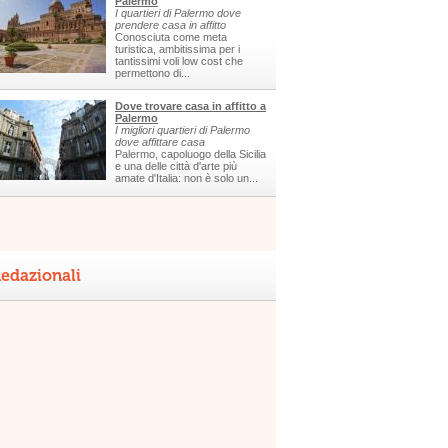
Palermo
I quartieri di Palermo dove
prendere casa in affitto
Conosciuta come meta
turistica, ambitissima per i
tantissimi voli low cost che
permettono di...
Dove trovare casa in affitto a
Palermo
I migliori quartieri di Palermo
dove affittare casa
Palermo, capoluogo della Sicilia
e una delle città d'arte più
amate d'Italia: non è solo un...
edazionali