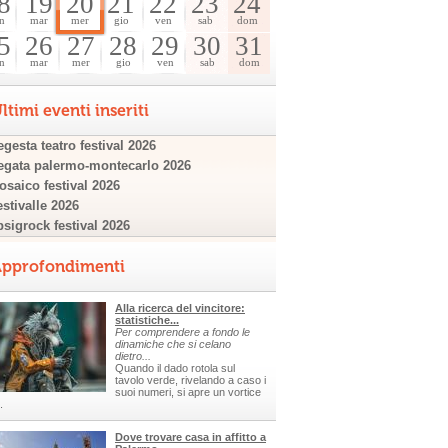
8
19
20
21
22
23
24
n
mar
mer
gio
ven
sab
dom
5
26
27
28
29
30
31
n
mar
mer
gio
ven
sab
dom
ltimi eventi inseriti
gesta teatro festival 2026
egata palermo-montecarlo 2026
osaico festival 2026
estivalle 2026
psigrock festival 2026
pprofondimenti
Alla ricerca del vincitore:
statistiche...
Per comprendere a fondo le
dinamiche che si celano
dietro...
Quando il dado rotola sul
tavolo verde, rivelando a caso i
suoi numeri, si apre un vortice
.
Dove trovare casa in affitto a