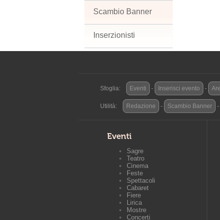
Scambio Banner
Inserzionisti
Sfoglia:
Eventi
-
Inserisci evento
-
Are
Utilità:
Redazione
-
Scambio Banner
Eventi
Sagre
Teatro
Cinema
Feste
Spettacoli
Cabaret
Fiere
Lirica
Mostre
Concerti