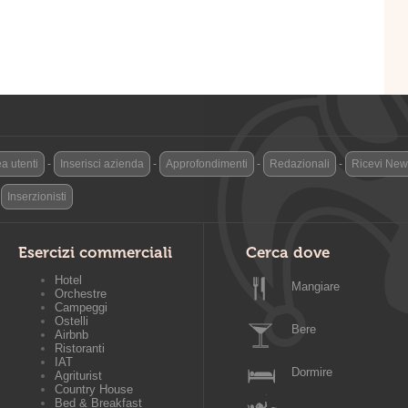
a utenti
-
Inserisci azienda
-
Approfondimenti
-
Redazionali
-
Ricevi News
-
Inserzionisti
Esercizi commerciali
Cerca dove
Hotel
Mangiare
Orchestre
Campeggi
Ostelli
Bere
Airbnb
Ristoranti
IAT
Dormire
Agriturist
Country House
Bed & Breakfast