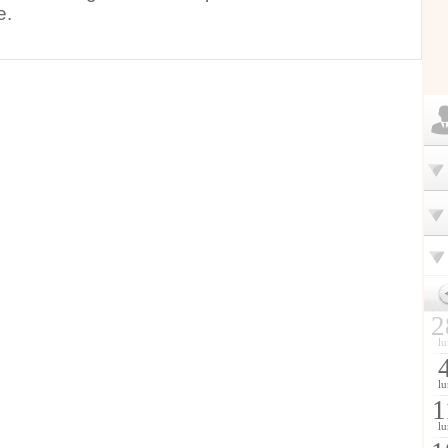
e.
2
lu
lu
1
lu