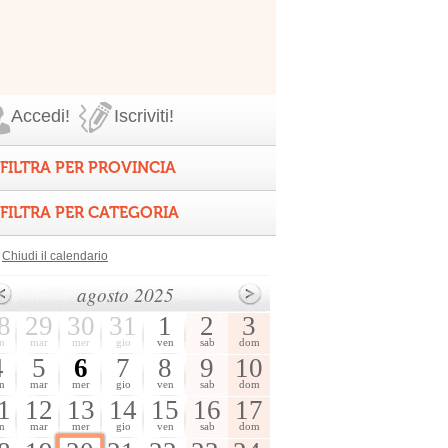
Accedi!
Iscriviti!
FILTRA PER PROVINCIA
FILTRA PER CATEGORIA
Chiudi il calendario
agosto 2025
8
29
30
31
1
2
3
n
mar
mer
gio
ven
sab
dom
4
5
6
7
8
9
10
n
mar
mer
gio
ven
sab
dom
1
12
13
14
15
16
17
n
mar
mer
gio
ven
sab
dom