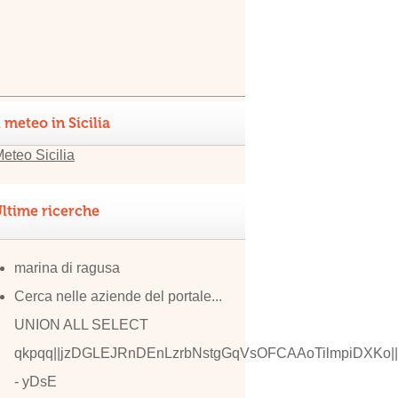
l meteo in Sicilia
ltime ricerche
marina di ragusa
Cerca nelle aziende del portale...
UNION ALL SELECT
qkpqq||jzDGLEJRnDEnLzrbNstgGqVsOFCAAoTilmpiDXKo||
- yDsE