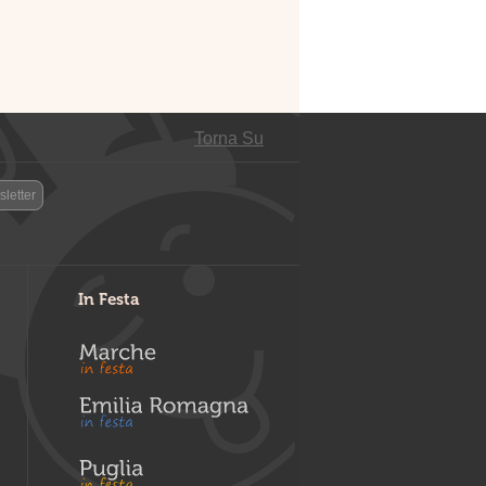
Torna Su
letter
In Festa