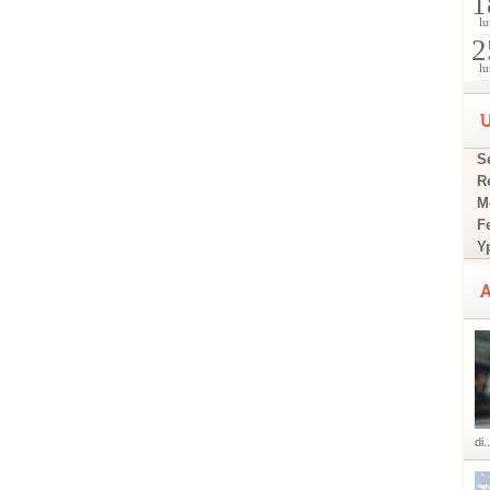
1
lu
2
lu
U
Se
R
M
F
Y
A
di..