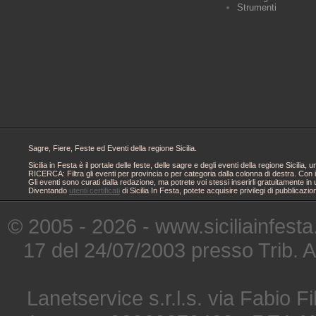
Strumenti
Sagre, Fiere, Feste ed Eventi della regione Sicilia.
Sicilia in Festa è il portale delle feste, delle sagre e degli eventi della regione Sici
RICERCA: Filtra gli eventi per provincia o per categoria dalla colonna di destra. Con i
Gli eventi sono curati dalla redazione, ma potrete voi stessi inserirli gratuitamente i
Diventando
utenti certificati
di Sicilia In Festa, potete acquisire privilegi di pubblicaz
© 2005 - 2026 - www.siciliainfesta
17 del 24/07/2003 presso Trib. 
Lanetservice s.r.l.s. via Fabio Fi