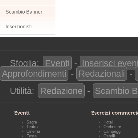
Scambio Banner
Inserzionisti
Sfoglia:
Eventi
-
Inserisci even
Approfondimenti
-
Redazionali
-
Utilità:
Redazione
-
Scambio B
Eventi
Esercizi commerci
Sagre
Hotel
Teatro
Orchestre
Cinema
Campeggi
Feste
Ostelli