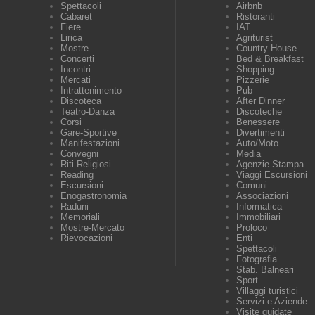
Spettacoli
Airbnb
Cabaret
Ristoranti
Fiere
IAT
Lirica
Agriturist
Mostre
Country House
Concerti
Bed & Breakfast
Incontri
Shopping
Mercati
Pizzerie
Intrattenimento
Pub
Discoteca
After Dinner
Teatro-Danza
Discoteche
Corsi
Benessere
Gare-Sportive
Divertimenti
Manifestazioni
Auto/Moto
Convegni
Media
Riti-Religiosi
Agenzie Stampa
Reading
Viaggi Escursioni
Escursioni
Comuni
Enogastronomia
Associazioni
Raduni
Informatica
Memoriali
Immobiliari
Mostre-Mercato
Proloco
Rievocazioni
Enti
Spettacoli
Fotografia
Stab. Balneari
Sport
Villaggi turistici
Servizi e Aziende
Visite guidate