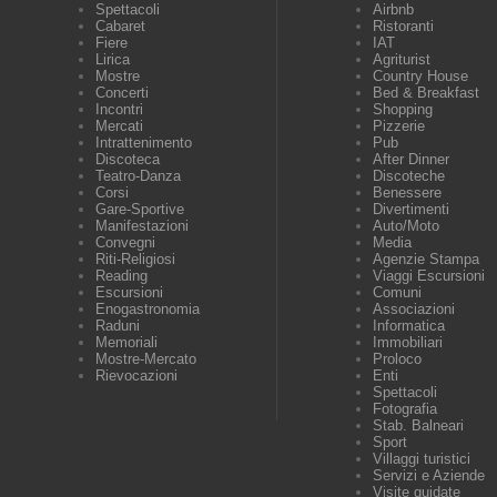
Spettacoli
Airbnb
Cabaret
Ristoranti
Fiere
IAT
Lirica
Agriturist
Mostre
Country House
Concerti
Bed & Breakfast
Incontri
Shopping
Mercati
Pizzerie
Intrattenimento
Pub
Discoteca
After Dinner
Teatro-Danza
Discoteche
Corsi
Benessere
Gare-Sportive
Divertimenti
Manifestazioni
Auto/Moto
Convegni
Media
Riti-Religiosi
Agenzie Stampa
Reading
Viaggi Escursioni
Escursioni
Comuni
Enogastronomia
Associazioni
Raduni
Informatica
Memoriali
Immobiliari
Mostre-Mercato
Proloco
Rievocazioni
Enti
Spettacoli
Fotografia
Stab. Balneari
Sport
Villaggi turistici
Servizi e Aziende
Visite guidate