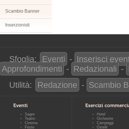
Scambio Banner
Inserzionisti
Sfoglia:
Eventi
-
Inserisci even
Approfondimenti
-
Redazionali
-
Utilità:
Redazione
-
Scambio B
Eventi
Esercizi commerci
Sagre
Hotel
Teatro
Orchestre
Cinema
Campeggi
Feste
Ostelli