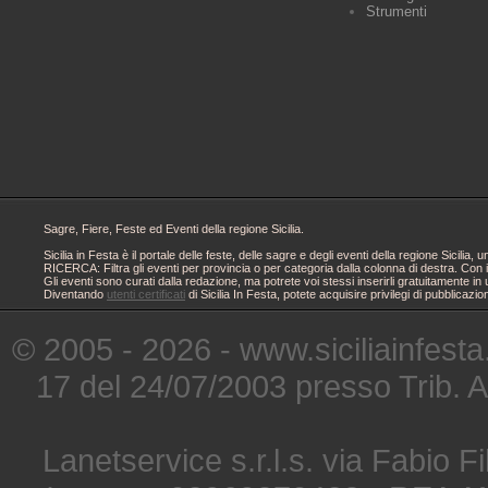
Strumenti
Sagre, Fiere, Feste ed Eventi della regione Sicilia.
Sicilia in Festa è il portale delle feste, delle sagre e degli eventi della regione Sici
RICERCA: Filtra gli eventi per provincia o per categoria dalla colonna di destra. Con i
Gli eventi sono curati dalla redazione, ma potrete voi stessi inserirli gratuitamente i
Diventando
utenti certificati
di Sicilia In Festa, potete acquisire privilegi di pubblicaz
© 2005 - 2026 - www.siciliainfesta
17 del 24/07/2003 presso Trib. 
Lanetservice s.r.l.s. via Fabio Fi