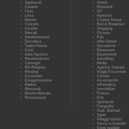
Spettacoli
Airbnb
Cabaret
Ristoranti
Fiere
IAT
Lirica
Agriturist
Mostre
Country House
Concerti
Bed & Breakfast
Incontri
Shopping
Mercati
Pizzerie
Intrattenimento
Pub
Discoteca
After Dinner
Teatro-Danza
Discoteche
Corsi
Benessere
Gare-Sportive
Divertimenti
Manifestazioni
Auto/Moto
Convegni
Media
Riti-Religiosi
Agenzie Stampa
Reading
Viaggi Escursioni
Escursioni
Comuni
Enogastronomia
Associazioni
Raduni
Informatica
Memoriali
Immobiliari
Mostre-Mercato
Proloco
Rievocazioni
Enti
Spettacoli
Fotografia
Stab. Balneari
Sport
Villaggi turistici
Servizi e Aziende
Visite guidate