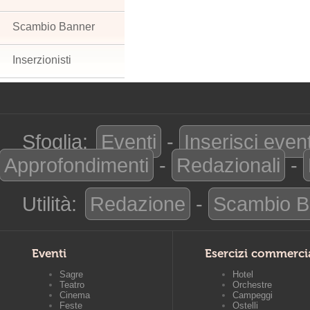
Scambio Banner
Inserzionisti
Sfoglia:
Eventi
-
Inserisci even
Approfondimenti
-
Redazionali
-
Utilità:
Redazione
-
Scambio B
Eventi
Esercizi commerci
Sagre
Hotel
Teatro
Orchestre
Cinema
Campeggi
Feste
Ostelli