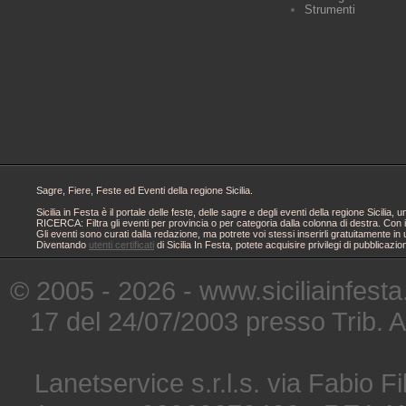
Strumenti
Sagre, Fiere, Feste ed Eventi della regione Sicilia.
Sicilia in Festa è il portale delle feste, delle sagre e degli eventi della regione Sici
RICERCA: Filtra gli eventi per provincia o per categoria dalla colonna di destra. Con i
Gli eventi sono curati dalla redazione, ma potrete voi stessi inserirli gratuitamente i
Diventando
utenti certificati
di Sicilia In Festa, potete acquisire privilegi di pubblicaz
© 2005 - 2026 - www.siciliainfesta
17 del 24/07/2003 presso Trib. 
Lanetservice s.r.l.s. via Fabio Fi