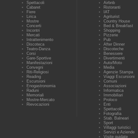
Spettacoli
Airbnb
Cabaret
Ristoranti
Fiere
IAT
Lirica
Agriturist
Mostre
Country House
Concerti
Bed & Breakfast
Incontri
Shopping
Mercati
Pizzerie
Intrattenimento
Pub
Discoteca
After Dinner
Teatro-Danza
Discoteche
Corsi
Benessere
Gare-Sportive
Divertimenti
Manifestazioni
Auto/Moto
Convegni
Media
Riti-Religiosi
Agenzie Stampa
Reading
Viaggi Escursioni
Escursioni
Comuni
Enogastronomia
Associazioni
Raduni
Informatica
Memoriali
Immobiliari
Mostre-Mercato
Proloco
Rievocazioni
Enti
Spettacoli
Fotografia
Stab. Balneari
Sport
Villaggi turistici
Servizi e Aziende
Visite guidate