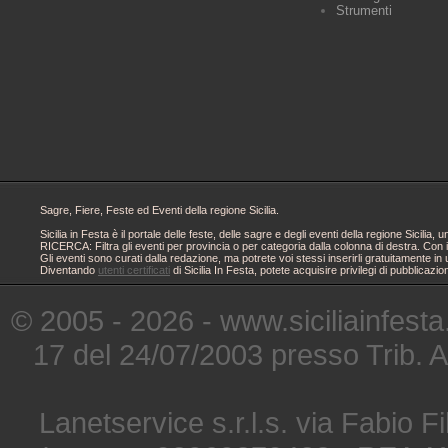
Strumenti
Sagre, Fiere, Feste ed Eventi della regione Sicilia.
Sicilia in Festa è il portale delle feste, delle sagre e degli eventi della regione Sici
RICERCA: Filtra gli eventi per provincia o per categoria dalla colonna di destra. Con i
Gli eventi sono curati dalla redazione, ma potrete voi stessi inserirli gratuitamente i
Diventando
utenti certificati
di Sicilia In Festa, potete acquisire privilegi di pubblicaz
© 2005 - 2026 - www.siciliainfesta
17 del 24/07/2003 presso Trib. 
Lanetservice s.r.l.s. via Fabio Fi