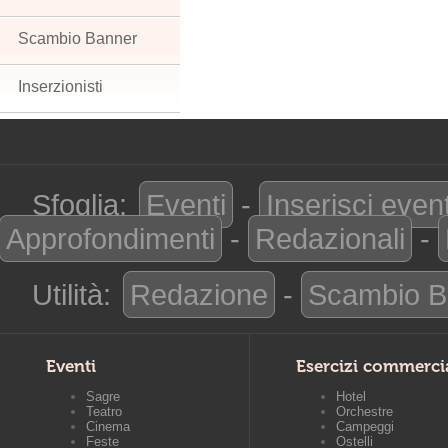
Scambio Banner
Inserzionisti
Sfoglia:
Eventi
-
Inserisci even
Approfondimenti
-
Redazionali
-
Utilità:
Redazione
-
Scambio B
Eventi
Esercizi commerci
Sagre
Hotel
Teatro
Orchestre
Cinema
Campeggi
Feste
Ostelli