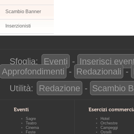
Scambio Banner
Inserzionisti
Sfoglia:
Eventi
-
Inserisci even
Approfondimenti
-
Redazionali
-
Utilità:
Redazione
-
Scambio B
Eventi
Esercizi commerci
Sagre
Hotel
Teatro
Orchestre
Cinema
Campeggi
Feste
Ostelli