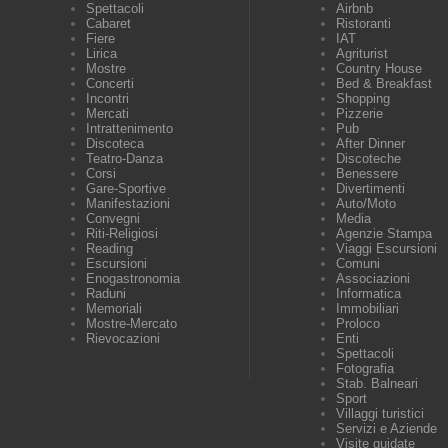
Spettacoli
Airbnb
Cabaret
Ristoranti
Fiere
IAT
Lirica
Agriturist
Mostre
Country House
Concerti
Bed & Breakfast
Incontri
Shopping
Mercati
Pizzerie
Intrattenimento
Pub
Discoteca
After Dinner
Teatro-Danza
Discoteche
Corsi
Benessere
Gare-Sportive
Divertimenti
Manifestazioni
Auto/Moto
Convegni
Media
Riti-Religiosi
Agenzie Stampa
Reading
Viaggi Escursioni
Escursioni
Comuni
Enogastronomia
Associazioni
Raduni
Informatica
Memoriali
Immobiliari
Mostre-Mercato
Proloco
Rievocazioni
Enti
Spettacoli
Fotografia
Stab. Balneari
Sport
Villaggi turistici
Servizi e Aziende
Visite guidate