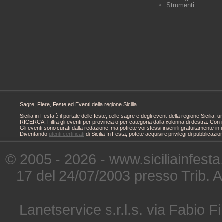
Strumenti
Sagre, Fiere, Feste ed Eventi della regione Sicilia.
Sicilia in Festa è il portale delle feste, delle sagre e degli eventi della regione Sici
RICERCA: Filtra gli eventi per provincia o per categoria dalla colonna di destra. Con i
Gli eventi sono curati dalla redazione, ma potrete voi stessi inserirli gratuitamente i
Diventando
utenti certificati
di Sicilia In Festa, potete acquisire privilegi di pubblicaz
© 2005 - 2026 - www.siciliainfesta
17 del 24/07/2003 presso Trib. 
Lanetservice s.r.l.s. via Fabio Fi