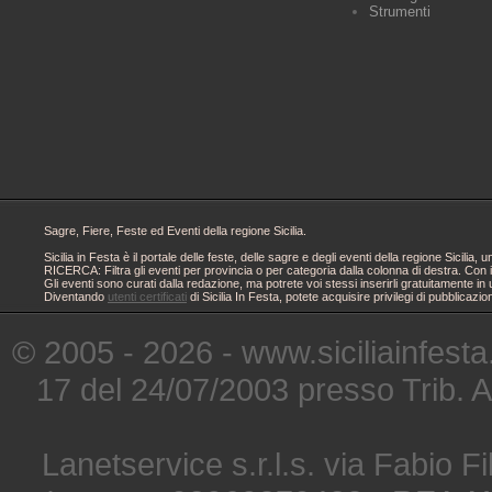
Strumenti
Sagre, Fiere, Feste ed Eventi della regione Sicilia.
Sicilia in Festa è il portale delle feste, delle sagre e degli eventi della regione Sici
RICERCA: Filtra gli eventi per provincia o per categoria dalla colonna di destra. Con i
Gli eventi sono curati dalla redazione, ma potrete voi stessi inserirli gratuitamente i
Diventando
utenti certificati
di Sicilia In Festa, potete acquisire privilegi di pubblicaz
© 2005 - 2026 - www.siciliainfesta
17 del 24/07/2003 presso Trib. 
Lanetservice s.r.l.s. via Fabio Fi