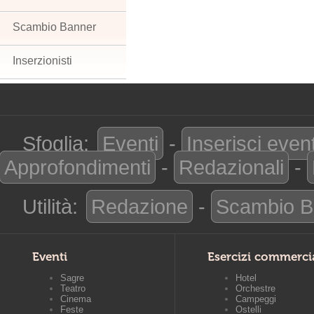
Scambio Banner
Inserzionisti
Sfoglia:
Eventi
-
Inserisci even
Approfondimenti
-
Redazionali
-
Utilità:
Redazione
-
Scambio B
Eventi
Esercizi commerci
Sagre
Hotel
Teatro
Orchestre
Cinema
Campeggi
Feste
Ostelli