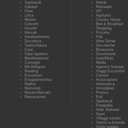
Spettacoli
Airbnb
Cabaret
Ristoranti
Fiere
IAT
Lirica
Agriturist
Mostre
Country House
Concerti
Bed & Breakfast
Incontri
Shopping
Mercati
Pizzerie
Intrattenimento
Pub
Discoteca
After Dinner
Teatro-Danza
Discoteche
Corsi
Benessere
Gare-Sportive
Divertimenti
Manifestazioni
Auto/Moto
Convegni
Media
Riti-Religiosi
Agenzie Stampa
Reading
Viaggi Escursioni
Escursioni
Comuni
Enogastronomia
Associazioni
Raduni
Informatica
Memoriali
Immobiliari
Mostre-Mercato
Proloco
Rievocazioni
Enti
Spettacoli
Fotografia
Stab. Balneari
Sport
Villaggi turistici
Servizi e Aziende
Visite guidate