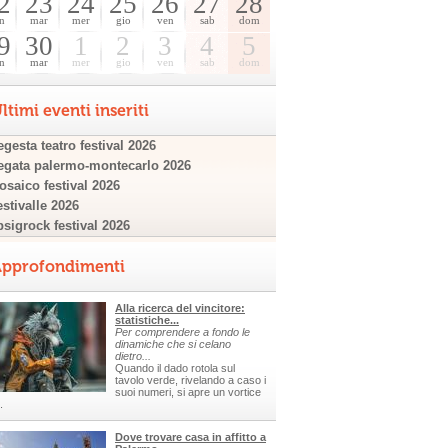
2
23
24
25
26
27
28
n
mar
mer
gio
ven
sab
dom
9
30
1
2
3
4
5
n
mar
mer
gio
ven
sab
dom
ltimi eventi inseriti
gesta teatro festival 2026
egata palermo-montecarlo 2026
osaico festival 2026
estivalle 2026
psigrock festival 2026
pprofondimenti
Alla ricerca del vincitore:
statistiche...
Per comprendere a fondo le
dinamiche che si celano
dietro...
Quando il dado rotola sul
tavolo verde, rivelando a caso i
suoi numeri, si apre un vortice
.
Dove trovare casa in affitto a