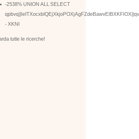
-2538% UNION ALL SELECT
qpbvq||leITXocxbIQEjXkjoPOXjAgFZdeBawvElBXKFlOX||qv
- XKNI
rda tutte le ricerche!