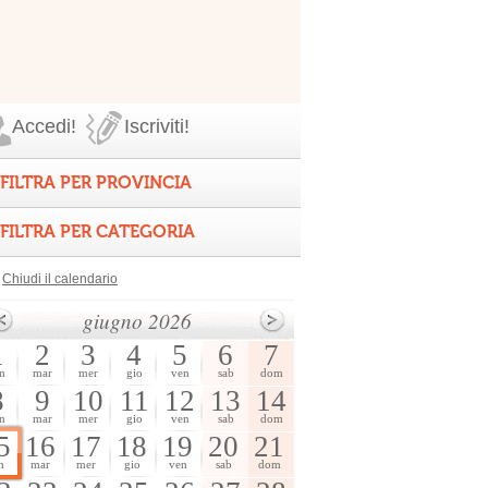
Accedi!
Iscriviti!
FILTRA PER PROVINCIA
FILTRA PER CATEGORIA
Chiudi il calendario
giugno 2026
1
2
3
4
5
6
7
n
mar
mer
gio
ven
sab
dom
8
9
10
11
12
13
14
n
mar
mer
gio
ven
sab
dom
5
16
17
18
19
20
21
n
mar
mer
gio
ven
sab
dom