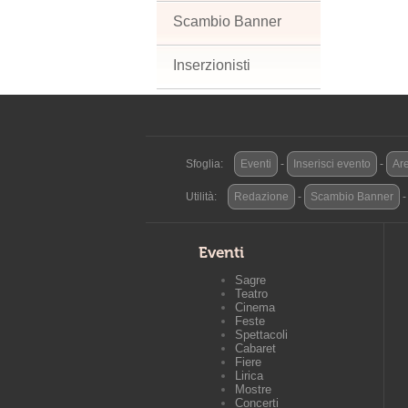
Scambio Banner
Inserzionisti
Sfoglia:
Eventi
-
Inserisci evento
-
Are
Utilità:
Redazione
-
Scambio Banner
Eventi
Sagre
Teatro
Cinema
Feste
Spettacoli
Cabaret
Fiere
Lirica
Mostre
Concerti