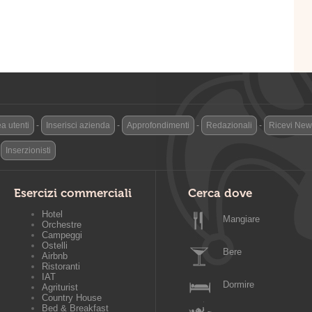
a utenti
-
Inserisci azienda
-
Approfondimenti
-
Redazionali
-
Ricevi News
-
Inserzionisti
Esercizi commerciali
Cerca dove
Hotel
Mangiare
Orchestre
Campeggi
Ostelli
Bere
Airbnb
Ristoranti
IAT
Dormire
Agriturist
Country House
Bed & Breakfast