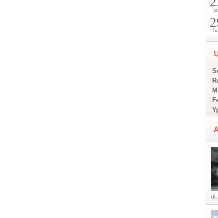
2
lu
2
lu
U
Se
R
M
F
Y
A
di..