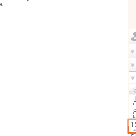
e.
lu
lu
1
lu