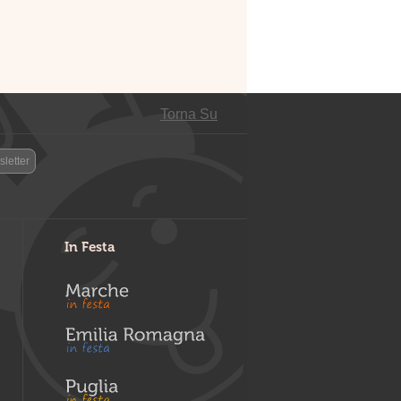
Torna Su
letter
In Festa