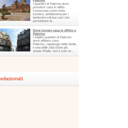
Palermo
I quartieri di Palermo dove
prendere casa in affitto
Conosciuta come meta
turistica, ambitissima per i
tantissimi voli low cost che
permettono di...
Dove trovare casa in affitto a
Palermo
I migliori quartieri di Palermo
dove affittare casa
Palermo, capoluogo della Sicilia
e una delle città d'arte più
amate d'Italia: non è solo un...
edazionali