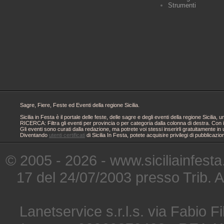
Strumenti
Sagre, Fiere, Feste ed Eventi della regione Sicilia.
Sicilia in Festa è il portale delle feste, delle sagre e degli eventi della regione Sici
RICERCA: Filtra gli eventi per provincia o per categoria dalla colonna di destra. Con i
Gli eventi sono curati dalla redazione, ma potrete voi stessi inserirli gratuitamente i
Diventando
utenti certificati
di Sicilia In Festa, potete acquisire privilegi di pubblicaz
© 2005 - 2026 - www.siciliainfesta
17 del 24/07/2003 presso Trib. 
Lanetservice s.r.l.s. via Fabio Fi