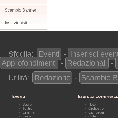
Scambio Banner
Inserzionisti
Sfoglia:
Eventi
-
Inserisci even
Approfondimenti
-
Redazionali
-
Utilità:
Redazione
-
Scambio B
Eventi
Esercizi commerci
Sagre
Hotel
Teatro
Orchestre
Cinema
Campeggi
Feste
Ostelli