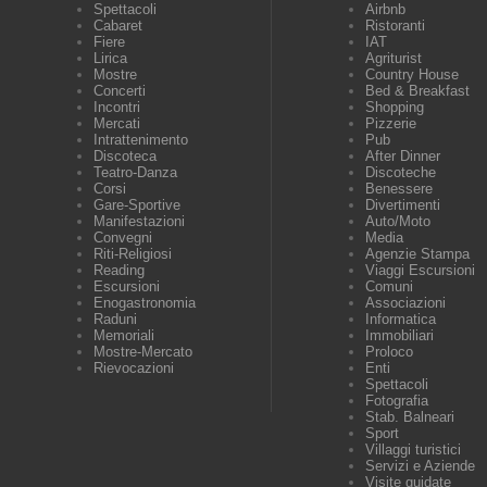
Spettacoli
Airbnb
Cabaret
Ristoranti
Fiere
IAT
Lirica
Agriturist
Mostre
Country House
Concerti
Bed & Breakfast
Incontri
Shopping
Mercati
Pizzerie
Intrattenimento
Pub
Discoteca
After Dinner
Teatro-Danza
Discoteche
Corsi
Benessere
Gare-Sportive
Divertimenti
Manifestazioni
Auto/Moto
Convegni
Media
Riti-Religiosi
Agenzie Stampa
Reading
Viaggi Escursioni
Escursioni
Comuni
Enogastronomia
Associazioni
Raduni
Informatica
Memoriali
Immobiliari
Mostre-Mercato
Proloco
Rievocazioni
Enti
Spettacoli
Fotografia
Stab. Balneari
Sport
Villaggi turistici
Servizi e Aziende
Visite guidate