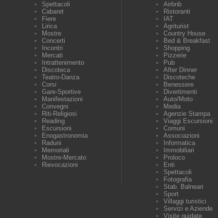
Spettacoli
Airbnb
Cabaret
Ristoranti
Fiere
IAT
Lirica
Agriturist
Mostre
Country House
Concerti
Bed & Breakfast
Incontri
Shopping
Mercati
Pizzerie
Intrattenimento
Pub
Discoteca
After Dinner
Teatro-Danza
Discoteche
Corsi
Benessere
Gare-Sportive
Divertimenti
Manifestazioni
Auto/Moto
Convegni
Media
Riti-Religiosi
Agenzie Stampa
Reading
Viaggi Escursioni
Escursioni
Comuni
Enogastronomia
Associazioni
Raduni
Informatica
Memoriali
Immobiliari
Mostre-Mercato
Proloco
Rievocazioni
Enti
Spettacoli
Fotografia
Stab. Balneari
Sport
Villaggi turistici
Servizi e Aziende
Visite guidate