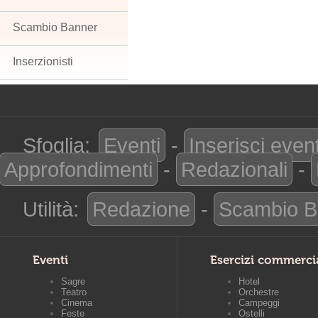
Scambio Banner
Inserzionisti
Sfoglia:
Eventi
-
Inserisci even
Approfondimenti
-
Redazionali
-
Utilità:
Redazione
-
Scambio B
Eventi
Esercizi commerci
Sagre
Hotel
Teatro
Orchestre
Cinema
Campeggi
Feste
Ostelli