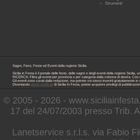
Strumenti
Sagre, Fiere, Feste ed Eventi della regione Sicilia.
Sicilia in Festa è il portale delle feste, delle sagre e degli eventi della regione Sici
RICERCA: Filtra gli eventi per provincia o per categoria dalla colonna di destra. Con i
Gli eventi sono curati dalla redazione, ma potrete voi stessi inserirli gratuitamente i
Diventando
utenti certificati
di Sicilia In Festa, potete acquisire privilegi di pubblicaz
© 2005 - 2026 - www.siciliainfesta
17 del 24/07/2003 presso Trib. 
Lanetservice s.r.l.s. via Fabio Fi