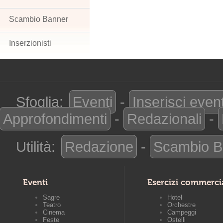
Scambio Banner
Inserzionisti
Sfoglia:
Eventi
-
Inserisci even
Approfondimenti
-
Redazionali
-
Utilità:
Redazione
-
Scambio B
Eventi
Esercizi commerci
Sagre
Hotel
Teatro
Orchestre
Cinema
Campeggi
Feste
Ostelli