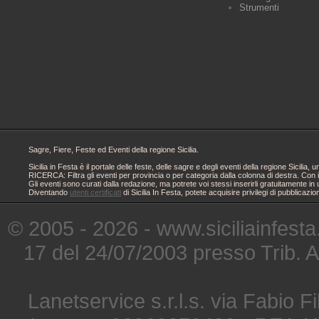
Strumenti
Sagre, Fiere, Feste ed Eventi della regione Sicilia.
Sicilia in Festa è il portale delle feste, delle sagre e degli eventi della regione Sici
RICERCA: Filtra gli eventi per provincia o per categoria dalla colonna di destra. Con i
Gli eventi sono curati dalla redazione, ma potrete voi stessi inserirli gratuitamente i
Diventando
utenti certificati
di Sicilia In Festa, potete acquisire privilegi di pubblicaz
© 2005 - 2026 - www.siciliainfesta
17 del 24/07/2003 presso Trib. 
Lanetservice s.r.l.s. via Fabio Fi