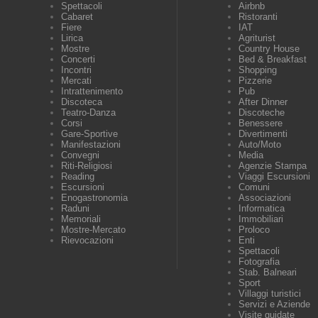
Spettacoli
Airbnb
Cabaret
Ristoranti
Fiere
IAT
Lirica
Agriturist
Mostre
Country House
Concerti
Bed & Breakfast
Incontri
Shopping
Mercati
Pizzerie
Intrattenimento
Pub
Discoteca
After Dinner
Teatro-Danza
Discoteche
Corsi
Benessere
Gare-Sportive
Divertimenti
Manifestazioni
Auto/Moto
Convegni
Media
Riti-Religiosi
Agenzie Stampa
Reading
Viaggi Escursioni
Escursioni
Comuni
Enogastronomia
Associazioni
Raduni
Informatica
Memoriali
Immobiliari
Mostre-Mercato
Proloco
Rievocazioni
Enti
Spettacoli
Fotografia
Stab. Balneari
Sport
Villaggi turistici
Servizi e Aziende
Visite guidate