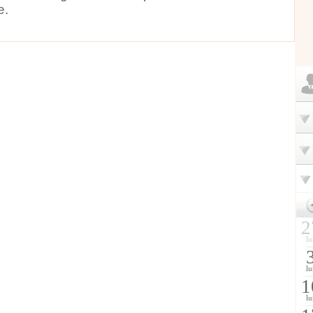
e.
2
lu
lu
1
lu