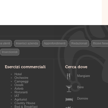
a utenti
-
Inserisci azienda
-
Approfondimenti
-
Redazionali
-
Ricevi News
-
Inserzionisti
Esercizi commerciali
Cerca dove
Hotel
Mangiare
Orchestre
Campeggi
Ostelli
Bere
Airbnb
Ristoranti
IAT
Dormire
Agriturist
Country House
Bed & Breakfast