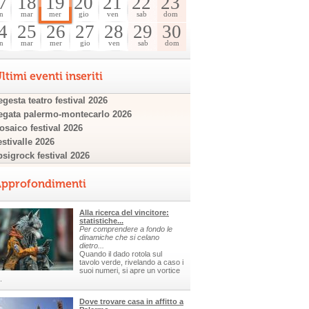
7
18
19
20
21
22
23
n
mar
mer
gio
ven
sab
dom
4
25
26
27
28
29
30
n
mar
mer
gio
ven
sab
dom
ltimi eventi inseriti
gesta teatro festival 2026
egata palermo-montecarlo 2026
osaico festival 2026
estivalle 2026
psigrock festival 2026
pprofondimenti
Alla ricerca del vincitore:
statistiche...
Per comprendere a fondo le
dinamiche che si celano
dietro...
Quando il dado rotola sul
tavolo verde, rivelando a caso i
suoi numeri, si apre un vortice
.
Dove trovare casa in affitto a