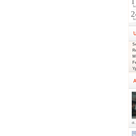
1
lu
2
lu
U
Se
R
M
F
Y
A
di..