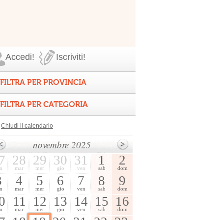
Accedi!
Iscriviti!
FILTRA PER PROVINCIA
FILTRA PER CATEGORIA
Chiudi il calendario
novembre 2025
7
28
29
30
31
1
2
n
mar
mer
gio
ven
sab
dom
3
4
5
6
7
8
9
n
mar
mer
gio
ven
sab
dom
0
11
12
13
14
15
16
n
mar
mer
gio
ven
sab
dom