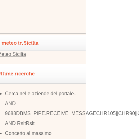
l meteo in Sicilia
ltime ricerche
Cerca nelle aziende del portale...
AND
9688DBMS_PIPE.RECEIVE_MESSAGECHR105||CHR90||C
AND RsltRslt
Concerto al massimo