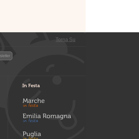
Torna Su
letter
In Festa