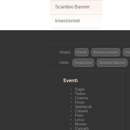
Scambio Banner
Inserzionisti
Sfoglia:
Eventi
-
Inserisci evento
-
Are
Utilità:
Redazione
-
Scambio Banner
Eventi
Sagre
Teatro
Cinema
Feste
Spettacoli
Cabaret
Fiere
Lirica
Mostre
Concerti