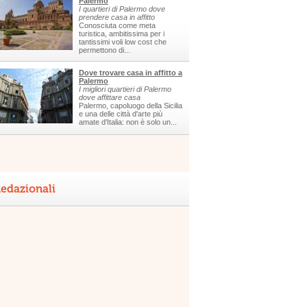
Palermo
I quartieri di Palermo dove
prendere casa in affitto
Conosciuta come meta
turistica, ambitissima per i
tantissimi voli low cost che
permettono di...
Dove trovare casa in affitto a
Palermo
I migliori quartieri di Palermo
dove affittare casa
Palermo, capoluogo della Sicilia
e una delle città d'arte più
amate d'Italia: non è solo un...
edazionali