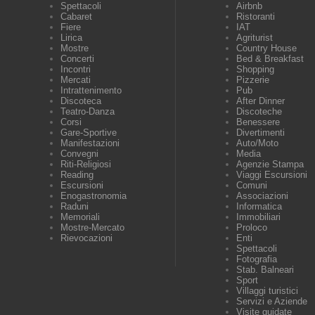
Spettacoli
Airbnb
Cabaret
Ristoranti
Fiere
IAT
Lirica
Agriturist
Mostre
Country House
Concerti
Bed & Breakfast
Incontri
Shopping
Mercati
Pizzerie
Intrattenimento
Pub
Discoteca
After Dinner
Teatro-Danza
Discoteche
Corsi
Benessere
Gare-Sportive
Divertimenti
Manifestazioni
Auto/Moto
Convegni
Media
Riti-Religiosi
Agenzie Stampa
Reading
Viaggi Escursioni
Escursioni
Comuni
Enogastronomia
Associazioni
Raduni
Informatica
Memoriali
Immobiliari
Mostre-Mercato
Proloco
Rievocazioni
Enti
Spettacoli
Fotografia
Stab. Balneari
Sport
Villaggi turistici
Servizi e Aziende
Visite guidate