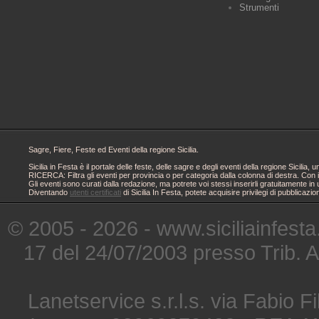
Strumenti
Sagre, Fiere, Feste ed Eventi della regione Sicilia.
Sicilia in Festa è il portale delle feste, delle sagre e degli eventi della regione Sici
RICERCA: Filtra gli eventi per provincia o per categoria dalla colonna di destra. Con i
Gli eventi sono curati dalla redazione, ma potrete voi stessi inserirli gratuitamente i
Diventando
utenti certificati
di Sicilia In Festa, potete acquisire privilegi di pubblicaz
© 2005 - 2026 - www.siciliainfesta
17 del 24/07/2003 presso Trib. 
Lanetservice s.r.l.s. via Fabio Fi