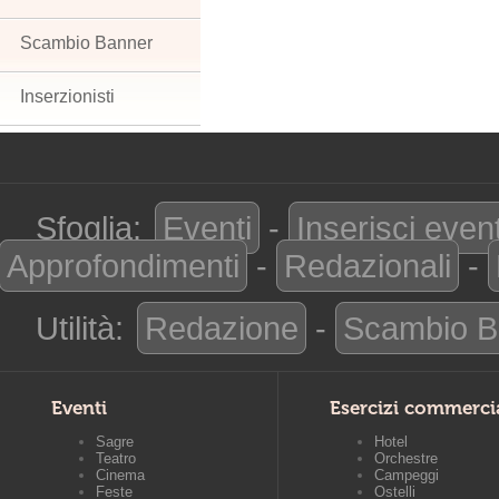
Scambio Banner
Inserzionisti
Sfoglia:
Eventi
-
Inserisci even
Approfondimenti
-
Redazionali
-
Utilità:
Redazione
-
Scambio B
Eventi
Esercizi commerci
Sagre
Hotel
Teatro
Orchestre
Cinema
Campeggi
Feste
Ostelli